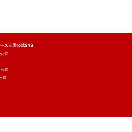
ース三国公式SNS
ok
ram
e